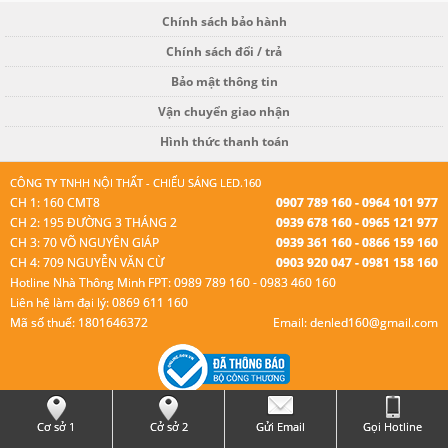
Chính sách bảo hành
Chính sách đổi / trả
Bảo mật thông tin
Vận chuyển giao nhận
Hình thức thanh toán
CÔNG TY TNHH NỘI THẤT - CHIẾU SÁNG LED.160
CH 1: 160 CMT8
0907 789 160 - 0964 101 977
CH 2: 195 ĐƯỜNG 3 THÁNG 2
0939 678 160 - 0965 121 977
CH 3: 70 VÕ NGUYÊN GIÁP
0939 361 160 - 0866 159 160
CH 4: 709 NGUYỄN VĂN CỪ
0903 920 047 - 0981 158 160
Hotline Nhà Thông Minh FPT: 0989 789 160 - 0983 460 160
Liên hệ làm đại lý: 0869 611 160
Mã số thuế: 1801646372
Email: denled160@gmail.com
© Bản quyền thuộc Led 160.
Cơ sở 1
Cở sở 2
Gửi Email
Gọi Hotline