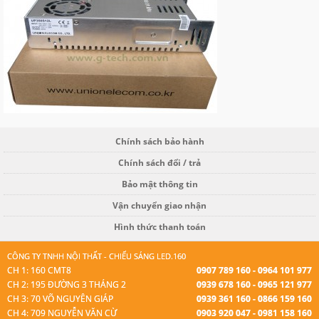
Chính sách bảo hành
Chính sách đổi / trả
Bảo mật thông tin
Vận chuyển giao nhận
Hình thức thanh toán
CÔNG TY TNHH NỘI THẤT - CHIẾU SÁNG LED.160
CH 1: 160 CMT8
0907 789 160 - 0964 101 977
CH 2: 195 ĐƯỜNG 3 THÁNG 2
0939 678 160 - 0965 121 977
CH 3: 70 VÕ NGUYÊN GIÁP
0939 361 160 - 0866 159 160
CH 4: 709 NGUYỄN VĂN CỪ
0903 920 047 - 0981 158 160