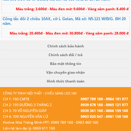
Màu trắng: 3.600đ - Màu đen mờ: 9.600đ - Vàng sâm panh: 8.400 đ
Công tắc đôi 2 chiều 10AX, cỡ L Gelan, Mã số: N5-121 W/B/G. BH 20
năm.
Màu trắng: 20.400đ - Màu đen mờ: 30.800đ - Vàng sâm panh: 28.000 đ
Chính sách bảo hành
Chính sách đổi / trả
Bảo mật thông tin
Vận chuyển giao nhận
Hình thức thanh toán
CÔNG TY TNHH NỘI THẤT - CHIẾU SÁNG LED.160
CH 1: 160 CMT8
0907 789 160 - 0964 101 977
CH 2: 195 ĐƯỜNG 3 THÁNG 2
0939 678 160 - 0965 121 977
CH 3: 70 VÕ NGUYÊN GIÁP
0939 361 160 - 0866 159 160
CH 4: 709 NGUYỄN VĂN CỪ
0903 920 047 - 0981 158 160
Hotline Nhà Thông Minh FPT: 0989 789 160 - 0983 460 160
Liên hệ làm đại lý: 0869 611 160