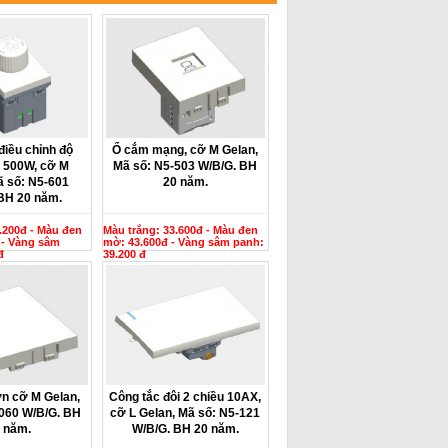
điều chỉnh độ
Ổ cắm mạng, cỡ M Gelan,
 500W, cỡ M
Mã số: N5-503 W/B/G. BH
ã số: N5-601
20 năm.
BH 20 năm.
.200đ - Màu đen
Màu trắng: 33.600đ - Màu đen
 - Vàng sâm
mờ: 43.600đ - Vàng sâm panh:
đ
39.200 đ
ơn cỡ M Gelan,
Công tắc đôi 2 chiều 10AX,
060 W/B/G. BH
cỡ L Gelan, Mã số: N5-121
 năm.
W/B/G. BH 20 năm.