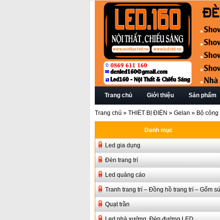
Trang chủ
Giới thiệu
Sản phẩm
Trang chủ
»
THIẾT BỊ ĐIỆN
»
Gelan
»
Bộ công 
Danh mục
Led gia dụng
Đèn trang trí
Led quảng cáo
Tranh trang trí – Đồng hồ trang trí – Gốm s
Quạt trần
Led nhà xưởng, Đèn đường LED