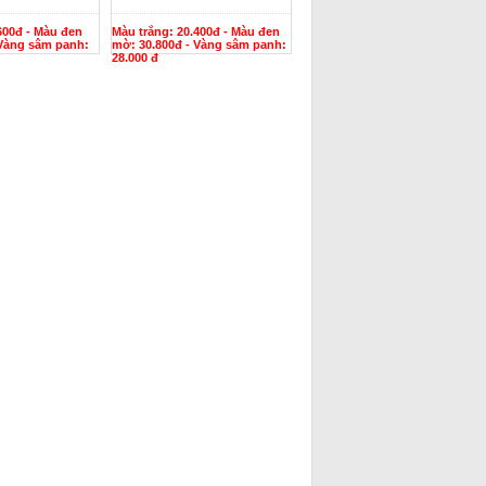
600đ - Màu đen
Màu trắng: 20.400đ - Màu đen
 Vàng sâm panh:
mờ: 30.800đ - Vàng sâm panh:
28.000 đ