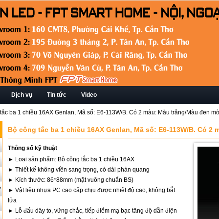
Dịch vụ
Tin tức
Video
tắc ba 1 chiều 16AX Genlan, Mã số: E6-113W/B. Có 2 màu: Màu trắng/Màu đen m
Bộ công tắc ba 1 chiều 16AX Genlan, Mã số: E6-113W/B. Có 2
Thông số kỹ thuật
► Loại sản phẩm: Bộ công tắc ba 1 chiều 16AX
► Thiết kế không viền sang trọng, có dải phản quang
► Kích thước: 86*88mm (mặt vuông chuẩn BS)
ứ
► Vật liệu nhựa PC cao cấp chịu được nhiệt độ cao, không bắt
lửa
► Lỗ đấu dây to, vững chắc, tiếp điểm mạ bạc tăng độ dẫn điện