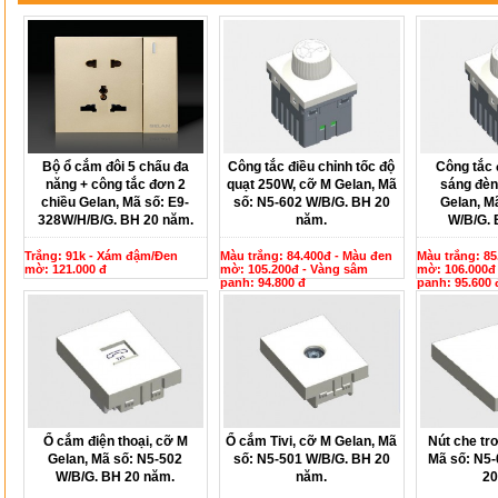
Bộ ổ cắm đôi 5 chấu đa
Công tắc điều chỉnh tốc độ
Công tắc 
năng + công tắc đơn 2
quạt 250W, cỡ M Gelan, Mã
sáng đèn
chiều Gelan, Mã số: E9-
số: N5-602 W/B/G. BH 20
Gelan, M
328W/H/B/G. BH 20 năm.
năm.
W/B/G. 
Trắng: 91k - Xám đậm/Đen
Màu trắng: 84.400đ - Màu đen
Màu trắng: 85
mờ: 121.000 đ
mờ: 105.200đ - Vàng sâm
mờ: 106.000đ
panh: 94.800 đ
panh: 95.600 
Ổ cắm điện thoại, cỡ M
Ổ cắm Tivi, cỡ M Gelan, Mã
Nút che tr
Gelan, Mã số: N5-502
số: N5-501 W/B/G. BH 20
Mã số: N5-
W/B/G. BH 20 năm.
năm.
20