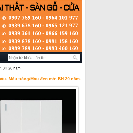
Tìm kiếm
ờ. BH 20 năm.
 màu: Màu trắng/Màu đen mờ. BH 20 năm.