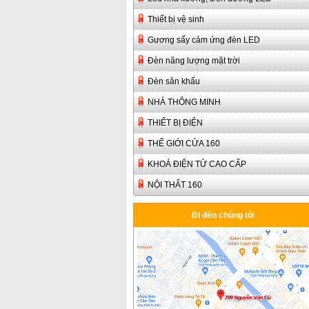
Thiết bị vệ sinh
Gương sấy cảm ứng đèn LED
Đèn năng lượng mặt trời
Đèn sân khấu
NHÀ THÔNG MINH
THIẾT BỊ ĐIỆN
THẾ GIỚI CỬA 160
KHOÁ ĐIỆN TỬ CAO CẤP
NỘI THẤT 160
Đi đến chúng tôi