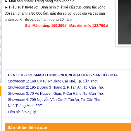
► Màu sản phẩm: Trắng bằng thép không gỉ
► Hiệu suất tuyệt vời: Định hình thiết kế cấu trúc, công tắc vòng
đời sản phẩm là 80.000 lần, gấp đôi so với quốc gia và các sản
phẩm cơ khí được bảo hành trong 20 năm.
Giá: Màu trắng: 100.350đ - Màu đen mờ: 132.750 đ
ĐÈN LED - FPT SMART HOME - NỘI, NGOẠI THẤT - SÀN GỖ - CỬA
Showroom 1: 160 CMT8, Phường Cái Khế, Tp. Cần Thơ.
Showroom 2: 195 Đường 3 Tháng 2, P. Tân An, Tp. Cần Thơ.
Showroom 3: 70 Võ Nguyên Giáp, P. Cái Răng, Tp. Cần Thơ.
Showroom 4: 709 Nguyễn Văn Cừ, P. Tân An, Tp. Cần Thơ.
Nhà Thông Minh FPT
Liên hệ làm đại lý:
Sản phẩm liên quan