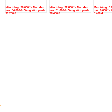
Màu trắng: 26.000đ - Màu đen
Màu trắng: 22.800đ - Màu đen
Màu trắng: 3.
mờ: 34.800đ - Vàng sâm panh:
mờ: 31.600đ - Vàng sâm panh:
mờ: 9.600đ -
31.200 đ
28.400 đ
8.400 đ